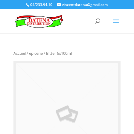
04/233.94.10
vincentdatena@gmail.com
Accueil
/
épicerie
/ Bitter 6x100ml