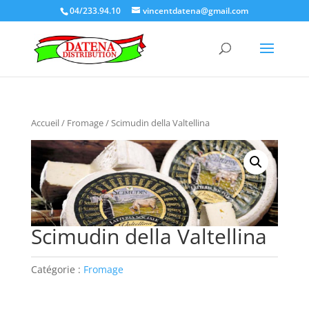
04/233.94.10
vincentdatena@gmail.com
Accueil
/
Fromage
/ Scimudin della Valtellina
Scimudin della Valtellina
Catégorie :
Fromage